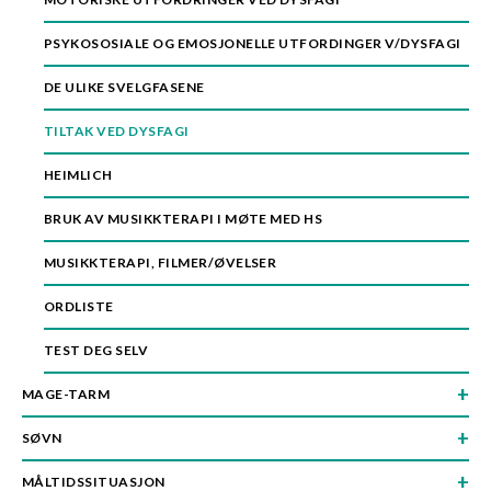
n
PSYKOSOSIALE OG EMOSJONELLE UTFORDINGER V/DYSFAGI
DE ULIKE SVELGFASENE
TILTAK VED DYSFAGI
HEIMLICH
BRUK AV MUSIKKTERAPI I MØTE MED HS
MUSIKKTERAPI, FILMER/ØVELSER
ORDLISTE
TEST DEG SELV
MAGE-TARM
SØVN
MÅLTIDSSITUASJON