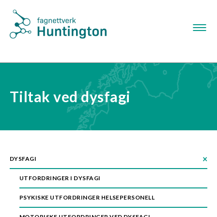
S
k
i
p
t
o
m
a
Tiltak ved dysfagi
i
n
n
a
v
i
DYSFAGI
g
UTFORDRINGER I DYSFAGI
a
t
PSYKISKE UTFORDRINGER HELSEPERSONELL
i
o
MOTORISKE UTFORDRINGER VED DYSFAGI