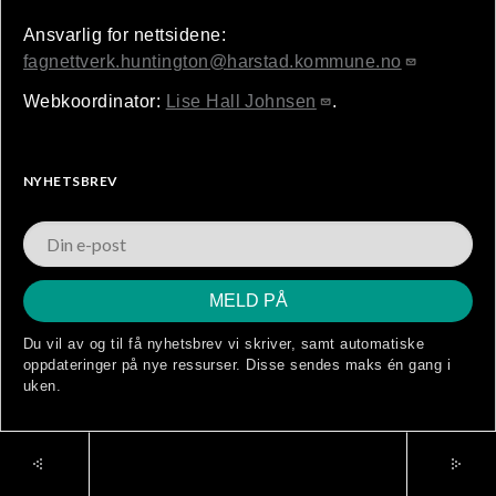
Ansvarlig for nettsidene:
fagnettverk.huntington@harstad.kommune.no
Webkoordinator:
Lise Hall Johnsen
.
NYHETSBREV
Du vil av og til få nyhetsbrev vi skriver, samt automatiske
oppdateringer på nye ressurser. Disse sendes maks én gang i
uken.
© Fagnettverk Huntington (
Logg inn
)
Laget av
Ramsalt
NESTE SIDE