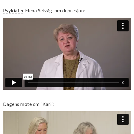
Psykiater
Elena Selvåg, om
depresjon:
Dagens møte om `Kari`: