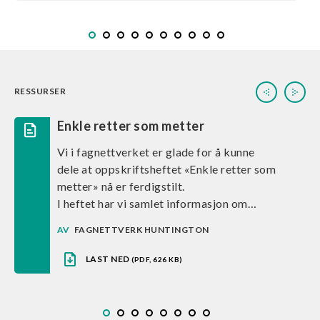
RESSURSER
Enkle retter som metter
Vi i fagnettverket er glade for å kunne
dele at oppskriftsheftet «Enkle retter som
metter» nå er ferdigstilt.
I heftet har vi samlet informasjon om
Huntingtons sykdom med særlig fokus på
AV
FAGNETTVERK HUNTINGTON
dysfagi (svelgevansker) og tilrettelegging
for trygge og verdige måltider. Du finner
LAST NED
(PDF, 626 KB)
råd om viktige hensyn ved
måltidsituasjonen, samt oppskrifter som
er utviklet med mål om å servere smakfull