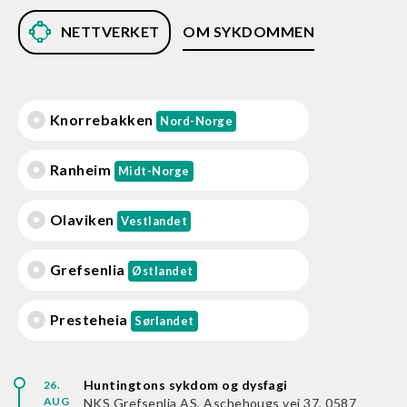
NETTVERKET
OM SYKDOMMEN
Knorrebakken
Nord-Norge
Ranheim
Midt-Norge
Olaviken
Vestlandet
Grefsenlia
Østlandet
Presteheia
Sørlandet
Huntingtons sykdom og dysfagi
26.
AUG
NKS Grefsenlia AS, Aschehougs vei 37, 0587