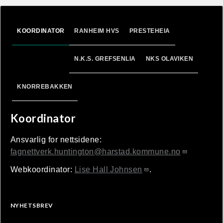
og næringsrik mat til personer i sen fase
av sykdommen.
Alle oppskriftene er næringsberegnet og
KOORDINATOR
RANHEIM HVS
PRESTEHEIA
kvalitetssikret, med et ønske om å bidra
til økt matglede.
N.K.S. GREFSENLIA
NKS OLAVIKEN
Takk for det viktige arbeidet du gjør og
lykke til på kjøkkenet!
KNORREBAKKEN
Koordinator
Ansvarlig for nettsidene:
fagnettverk.huntington@harstad.kommune.no
Webkoordinator:
Lise Hall Johnsen
.
NYHETSBREV