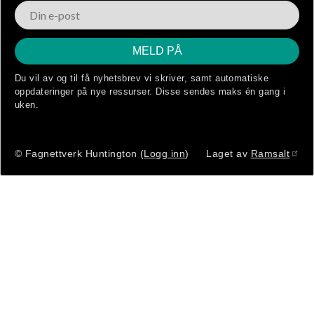
Du vil av og til få nyhetsbrev vi skriver, samt automatiske
oppdateringer på nye ressurser. Disse sendes maks én gang i
uken.
© Fagnettverk Huntington (
Logg inn
)
Laget av
Ramsalt