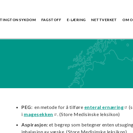
TINGTON SYKDOM
FAGSTOFF
E-LÆRING
NETTVERKET
OM O
PEG:
en metode for å tilføre
enteral ernæring
(s
i
magesekken
. (Store Medisinske leksikon)
Aspirasjon:
et begrep som betegner enten utsuging 
inhalasjon av væske. (Store Medisinske leksikon)