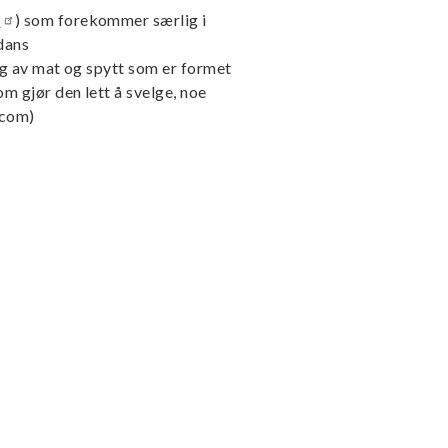
a
) som forekommer særlig i
sdans
ng av mat og spytt som er formet
m gjør den lett å svelge, noe
.com)