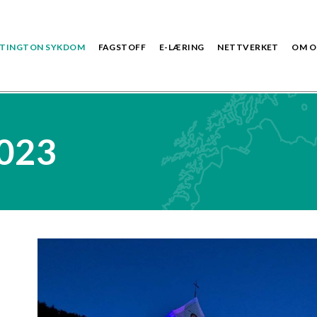
TINGTON SYKDOM
FAGSTOFF
E-LÆRING
NETTVERKET
OM O
2023
Image