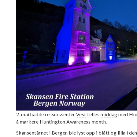
2. mai hadde ressurssenter
Vest
felles
middag
med Hunt
å markere Huntington Awareness month.
Skansentårnet i Bergen ble lyst opp i blått og lilla i d