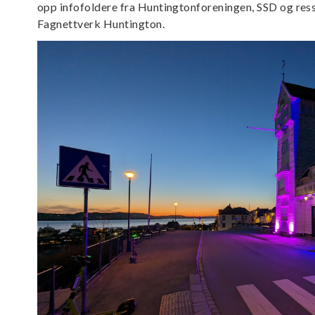
opp infofoldere fra Huntingtonforeningen, SSD og ressu
Fagnettverk Huntington.
Image