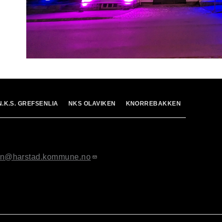
N.K.S. GREFSENLIA
NKS OLAVIKEN
KNORREBAKKEN
ton@harstad.kommune.no