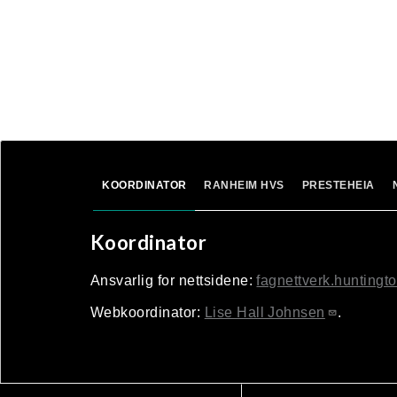
KOORDINATOR
RANHEIM HVS
PRESTEHEIA
Koordinator
Ansvarlig for nettsidene:
fagnettverk.hunting
Webkoordinator:
Lise Hall Johnsen
.