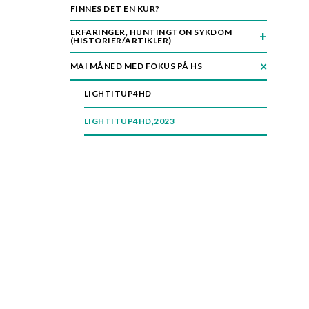
FINNES DET EN KUR?
n
ERFARINGER, HUNTINGTON SYKDOM
(HISTORIER/ARTIKLER)
MAI MÅNED MED FOKUS PÅ HS
LIGHTITUP4HD
LIGHTITUP4HD,2023