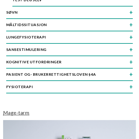
n
SØVN
MÅLTIDSSITUASJON
LUNGEFYSIOTERAPI
SANSESTIMULERING
KOGNITIVE UTFORDRINGER
PASIENT OG- BRUKERRETTIGHETSLOVEN §4A
FYSIOTERAPI
Mage-tarm
Image