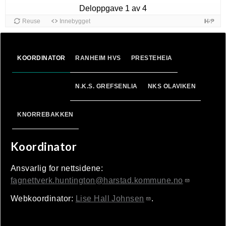
KOORDINATOR
RANHEIM HVS
PRESTEHEIA
N.K.S. GREFSENLIA
NKS OLAVIKEN
KNORREBAKKEN
Koordinator
Ansvarlig for nettsidene:
fagnettverk.huntington@harstad.kommune.no
Webkoordinator:
Lise Hall Johnsen
.