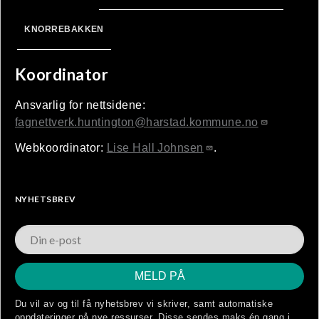
KNORREBAKKEN
Koordinator
Ansvarlig for nettsidene:
fagnettverk.huntington@harstad.kommune.no
Webkoordinator:
Lise Hall Johnsen
.
NYHETSBREV
Du vil av og til få nyhetsbrev vi skriver, samt automatiske
oppdateringer på nye ressurser. Disse sendes maks én gang i