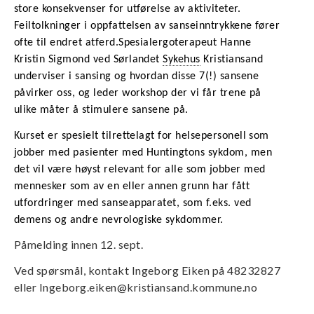
store konsekvenser for utførelse av aktiviteter.
Feiltolkninger i oppfattelsen av sanseinntrykkene fører
ofte til endret atferd.
Spesialergoterapeut Hanne
Kristin Sigmond ved Sørlandet
Sykehus
Kristiansand
underviser i sansing og hvordan disse 7(!) sansene
påvirker oss, og leder workshop der vi får trene på
ulike måter å stimulere sansene på.
Kurset er spesielt tilrettelagt for helsepersonell som
jobber med pasienter med Huntingtons sykdom, men
det vil være høyst relevant for alle som jobber med
mennesker som av en eller annen grunn har fått
utfordringer med sanseapparatet, som f.eks. ved
demens og andre nevrologiske sykdommer.
Påmelding innen 12. sept.
Ved spørsmål, kontakt Ingeborg Eiken på 48232827
eller Ingeborg.eiken@kristiansand.kommune.no