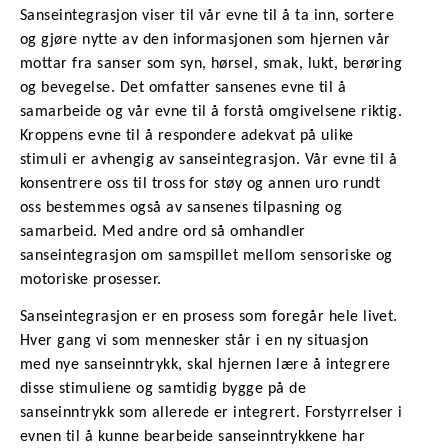
Sanseintegrasjon viser til vår evne til å ta inn, sortere
n
og gjøre nytte av den informasjonen som hjernen vår
mottar fra sanser som syn, hørsel, smak, lukt, berøring
og bevegelse. Det omfatter sansenes evne til å
samarbeide og vår evne til å forstå omgivelsene riktig.
Kroppens evne til å respondere adekvat på ulike
stimuli er avhengig av sanseintegrasjon. Vår evne til å
konsentrere oss til tross for støy og annen uro rundt
oss bestemmes også av sansenes tilpasning og
samarbeid. Med andre ord så omhandler
sanseintegrasjon om samspillet mellom sensoriske og
motoriske prosesser.
Sanseintegrasjon er en prosess som foregår hele livet.
Hver gang vi som mennesker står i en ny situasjon
med nye sanseinntrykk, skal hjernen lære å integrere
disse stimuliene og samtidig bygge på de
sanseinntrykk som allerede er integrert. Forstyrrelser i
evnen til å kunne bearbeide sanseinntrykkene har