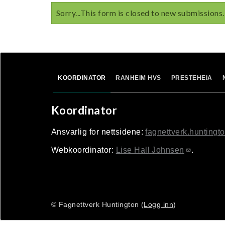
n
Statusmelding
Sorry...This form is closed to new submissions.
KOORDINATOR
RANHEIM HVS
PRESTEHEIA
Koordinator
Ansvarlig for nettsidene:
fagnettverk.hunting
Webkoordinator:
Lise Hall Johnsen
.
© Fagnettverk Huntington (
Logg inn
)