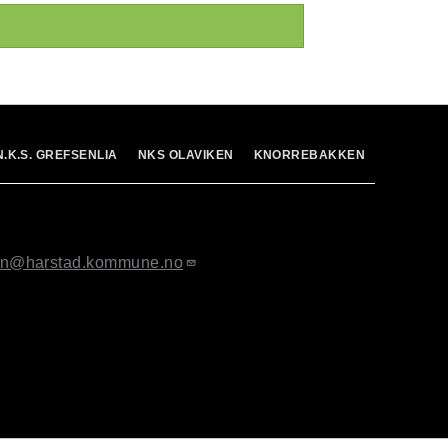
N.K.S. GREFSENLIA
NKS OLAVIKEN
KNORREBAKKEN
ton@harstad.kommune.no