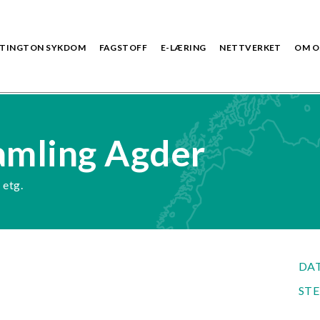
TINGTON SYKDOM
FAGSTOFF
E-LÆRING
NETTVERKET
OM O
amling Agder
 etg.
DA
ST